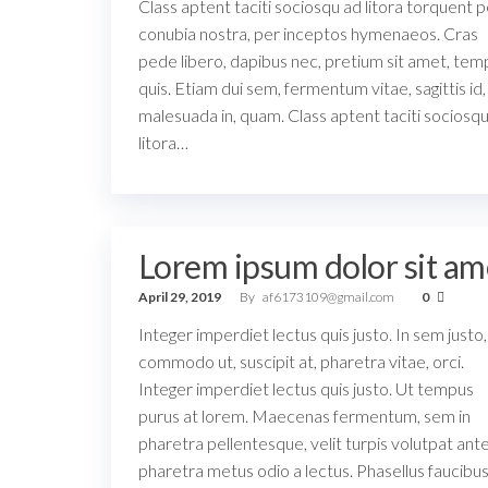
Class aptent taciti sociosqu ad litora torquent p
conubia nostra, per inceptos hymenaeos. Cras
pede libero, dapibus nec, pretium sit amet, tem
quis. Etiam dui sem, fermentum vitae, sagittis id,
malesuada in, quam. Class aptent taciti sociosq
litora…
Lorem ipsum dolor sit am
April 29, 2019
By
af6173109@gmail.com
0
Integer imperdiet lectus quis justo. In sem justo,
commodo ut, suscipit at, pharetra vitae, orci.
Integer imperdiet lectus quis justo. Ut tempus
purus at lorem. Maecenas fermentum, sem in
pharetra pellentesque, velit turpis volutpat ante,
pharetra metus odio a lectus. Phasellus faucibu