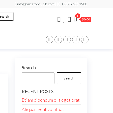
info@onestophubllc.com ||
+9378 633 1900
0
Search
$0.00
Search
Search
RECENT POSTS
Etiam bibendum elit eget erat
Aliquam erat volutpat