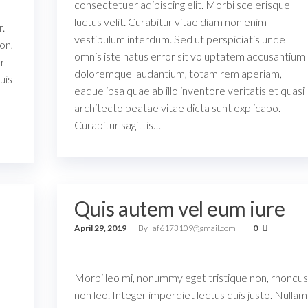
consectetuer adipiscing elit. Morbi scelerisque
luctus velit. Curabitur vitae diam non enim
r.
vestibulum interdum. Sed ut perspiciatis unde
on,
omnis iste natus error sit voluptatem accusantium
er
doloremque laudantium, totam rem aperiam,
uis
eaque ipsa quae ab illo inventore veritatis et quasi
architecto beatae vitae dicta sunt explicabo.
Curabitur sagittis…
Quis autem vel eum iure
April 29, 2019
By
af6173109@gmail.com
0
Morbi leo mi, nonummy eget tristique non, rhoncus
non leo. Integer imperdiet lectus quis justo. Nullam