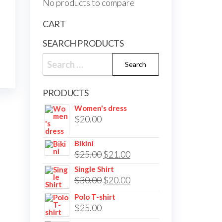
No products to compare
CART
SEARCH PRODUCTS
Search
for:
PRODUCTS
Women's dress
$
20.00
Bikini
Original
Current
$
25.00
$
21.00
price
price
Single Shirt
Original
Current
$
30.00
$
20.00
was:
is:
price
price
$25.00.
$21.00.
Polo T-shirt
was:
is:
$
25.00
$30.00.
$20.00.