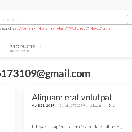
h
 searches:
Women
//
Modern
//
Men
//
Watches
//
New
//
Sale
T
PRODUCTS
SEASON SALE!
6173109@gmail.com
Aliquam erat volutpat
April 29, 2019
By
af6173109@gmail.com
0
Integer in sapien. Lorem ipsum dolor sit amet,