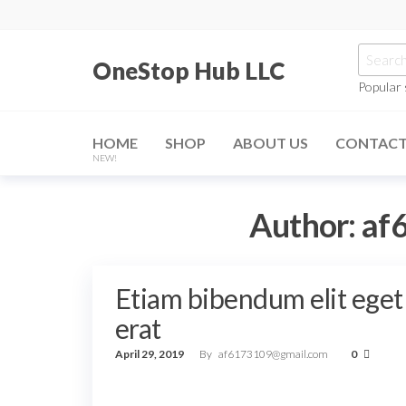
Skip
to
Searc
the
OneStop Hub LLC
for:
content
Popular
HOME
SHOP
ABOUT US
CONTAC
NEW!
Author:
af
Etiam bibendum elit eget
erat
April 29, 2019
By
af6173109@gmail.com
0