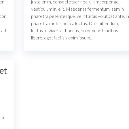
er
justo enim, consectetuer nec, ullamcorper ac,
vestibulum in, elit. Maecenas fermentum, sem in
por
pharetra pellentesque, velit turpis volutpat ante, in
pharetra metus odio a lectus. Duis bibendum,
u ad
lectus ut viverra rhoncus, dolor nunc faucibus
libero, eget facilisis enim ipsum…
et
 in
s