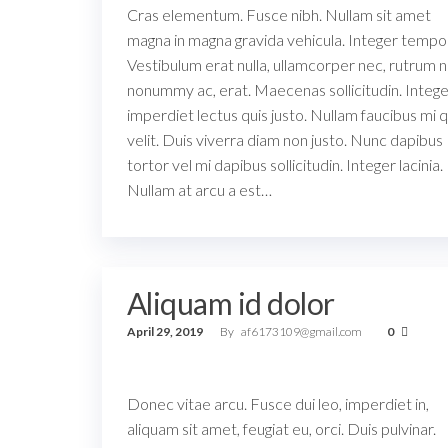
Cras elementum. Fusce nibh. Nullam sit amet
magna in magna gravida vehicula. Integer tempo
Vestibulum erat nulla, ullamcorper nec, rutrum n
nonummy ac, erat. Maecenas sollicitudin. Integ
imperdiet lectus quis justo. Nullam faucibus mi q
velit. Duis viverra diam non justo. Nunc dapibus
tortor vel mi dapibus sollicitudin. Integer lacinia.
Nullam at arcu a est…
Aliquam id dolor
April 29, 2019
By
af6173109@gmail.com
0
Donec vitae arcu. Fusce dui leo, imperdiet in,
aliquam sit amet, feugiat eu, orci. Duis pulvinar.