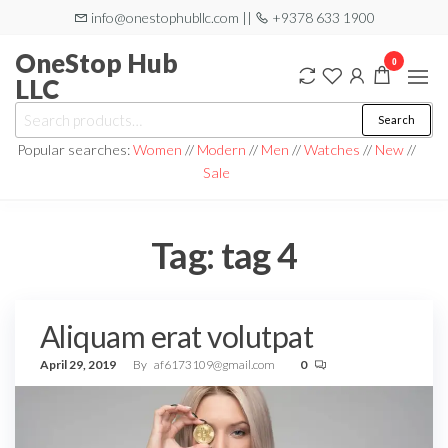
Skip
info@onestophubllc.com ||
+9378 633 1900
to
OneStop Hub
0
the
LLC
content
Search
Search
for:
Popular searches:
Women
//
Modern
//
Men
//
Watches
//
New
//
Sale
Tag:
tag 4
Aliquam erat volutpat
April 29, 2019
By
af6173109@gmail.com
0