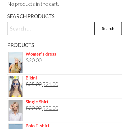
No products in the cart.
SEARCH PRODUCTS
Search
for:
PRODUCTS
Women's dress
$
20.00
Bikini
Original
Current
$
25.00
$
21.00
price
price
was:
is:
Single Shirt
Original
Current
$
30.00
$25.00.
$
20.00
$21.00.
price
price
was:
is:
Polo T-shirt